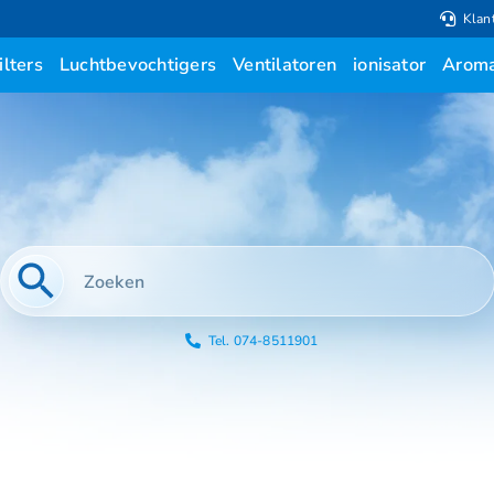
Klan
ilters
Luchtbevochtigers
Ventilatoren
ionisator
Aroma
Tel. 074-8511901