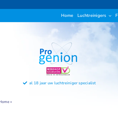
Ga
naar
Home
Luchtreinigers
F
inhoud
al 18 jaar uw luchtreiniger specialist
Home
»
Cookiebeleid (EU)
Home
»
Cookiebeleid (EU)