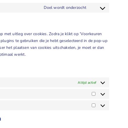
Doel wordt onderzocht
Consent
to
service
diversen
p met uitleg over cookies. Zodra je klikt op ‘Voorkeuren
lugins te gebruiken die je hebt geselecteerd in de pop-up
ser het plaatsen van cookies uitschakelen, je moet er dan
ptimaal werkt.
Altijd actief
Statistieken
Marketing
n