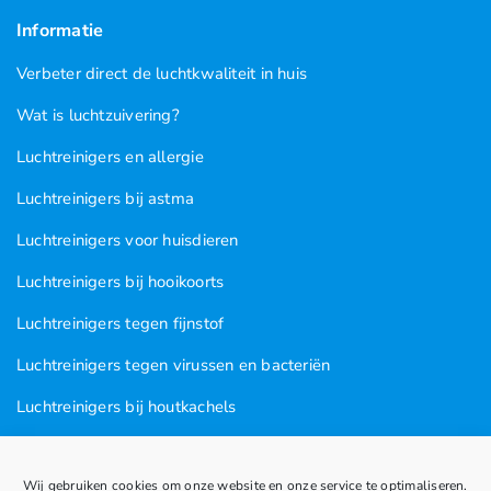
Informatie
Verbeter direct de luchtkwaliteit in huis
Wat is luchtzuivering?
Luchtreinigers en allergie
Luchtreinigers bij astma
Luchtreinigers voor huisdieren
Luchtreinigers bij hooikoorts
Luchtreinigers tegen fijnstof
Luchtreinigers tegen virussen en bacteriën
Luchtreinigers bij houtkachels
Luchtreinigers tegen rooklucht
Wij gebruiken cookies om onze website en onze service te optimaliseren.
Luchtreinigers in nagel en kapsalons