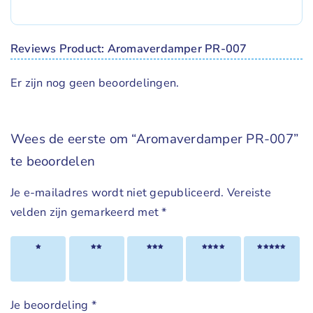
Reviews Product: Aromaverdamper PR-007
Er zijn nog geen beoordelingen.
Wees de eerste om “Aromaverdamper PR-007”
te beoordelen
Je e-mailadres wordt niet gepubliceerd.
Vereiste
velden zijn gemarkeerd met
*
1 van
2 van
3 van
4 van
5 van
de 5
de 5
de 5
de 5
de 5
sterren
sterren
sterren
sterren
sterren
Je beoordeling
*