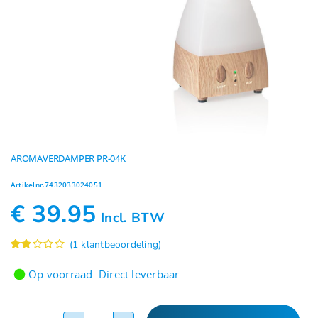
Geuren
Contact
AROMAVERDAMPER PR-04K
Artikelnr.
7432033024051
€
39.95
Incl. BTW
(
1
klantbeoordeling)
Gewaardeerd
1
2.00
Op voorraad. Direct leverbaar
op 5
gebaseerd
op
klant