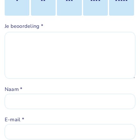
1 van
2 van
3 van
4 van
5 van
de 5
de 5
de 5
de 5
de 5
sterren
sterren
sterren
sterren
sterren
Je beoordeling
*
Naam
*
E-mail
*