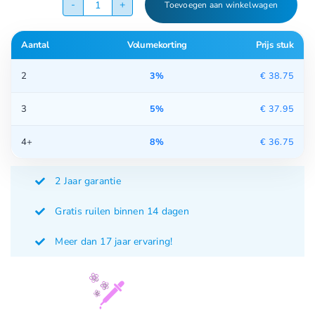
waardering
Toevoegen aan winkelwagen
Aromaverdamper
PR-
Aantal
Volumekorting
Prijs stuk
04K
aantal
2
3%
€
38.75
3
5%
€
37.95
4+
8%
€
36.75
2 Jaar garantie
Gratis ruilen binnen 14 dagen
Meer dan 17 jaar ervaring!