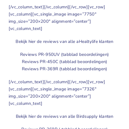
Geuren
[/vc_column_text][/vc_column][/vc_row][vc_row]
[vc_column][vc_single_image image=”7750″
Contact
img_size=”200×200″ alignment=”center”]
[vc_column_text]
Bekijk hier de reviews van alle aHealtylife klanten
Reviews PR-950UV
(tabblad beoordelingen)
Reviews PR-450C
(tabblad beoordelingen)
Reviews PR-369R
(tabblad beoordelingen)
[/vc_column_text][/vc_column][/vc_row][vc_row]
[vc_column][vc_single_image image=”7326″
img_size=”200×200″ alignment=”center”]
[vc_column_text]
Bekijk hier de reviews van alle Birdsupply klanten