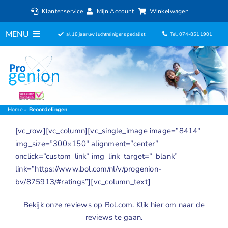
Ga
Klantenservice
Mijn Account
Winkelwagen
naar
inhoud
MENU
al 18 jaar uw luchtreiniger specialist
Tel. 074-8511901
Home
Luchtreinigers
Filters
Home
»
Beoordelingen
[vc_row][vc_column][vc_single_image image=”8414″
Luchtbevochtigers
img_size=”300×150″ alignment=”center”
onclick=”custom_link” img_link_target=”_blank”
Ventilatoren
link=”https://www.bol.com/nl/v/progenion-
bv/875913/#ratings”][vc_column_text]
ionisator
Bekijk onze reviews op Bol.com.
Klik hier om naar de
Aromadiffusers
reviews te gaan.