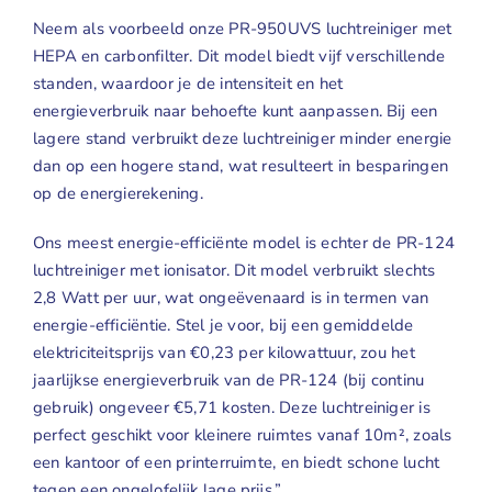
Geuren
Neem als voorbeeld onze PR-950UVS luchtreiniger met
HEPA en carbonfilter. Dit model biedt vijf verschillende
Contact
standen, waardoor je de intensiteit en het
energieverbruik naar behoefte kunt aanpassen. Bij een
lagere stand verbruikt deze luchtreiniger minder energie
dan op een hogere stand, wat resulteert in besparingen
op de energierekening.
Ons meest energie-efficiënte model is echter de PR-124
luchtreiniger met ionisator. Dit model verbruikt slechts
2,8 Watt per uur, wat ongeëvenaard is in termen van
energie-efficiëntie. Stel je voor, bij een gemiddelde
elektriciteitsprijs van €0,23 per kilowattuur, zou het
jaarlijkse energieverbruik van de PR-124 (bij continu
gebruik) ongeveer €5,71 kosten. Deze luchtreiniger is
perfect geschikt voor kleinere ruimtes vanaf 10m², zoals
een kantoor of een printerruimte, en biedt schone lucht
tegen een ongelofelijk lage prijs.”