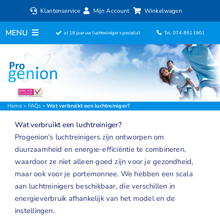
Ga
Klantenservice
Mijn Account
Winkelwagen
naar
inhoud
MENU
al 18 jaar uw luchtreiniger specialist
Tel. 074-8511901
Home
Luchtreinigers
Filters
Home
»
FAQs
»
Wat verbruikt een luchtreiniger?
Wat verbruikt een luchtreiniger?
Luchtbevochtigers
Progenion’s luchtreinigers zijn ontworpen om
duurzaamheid en energie-efficiëntie te combineren,
Ventilatoren
waardoor ze niet alleen goed zijn voor je gezondheid,
maar ook voor je portemonnee. We hebben een scala
Ionisators
aan luchtreinigers beschikbaar, die verschillen in
energieverbruik afhankelijk van het model en de
Aromadiffusers
instellingen.