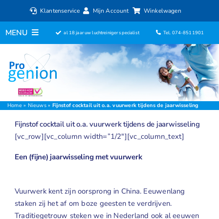
Ga
Klantenservice
Mijn Account
Winkelwagen
naar
inhoud
MENU
al 18 jaar uw luchtreiniger specialist
Tel. 074-8511901
Home
Luchtreinigers
Filters
Home
»
Nieuws
»
Fijnstof cocktail uit o.a. vuurwerk tijdens de jaarwisseling
Fijnstof cocktail uit o.a. vuurwerk tijdens de jaarwisseling
Luchtbevochtigers
[vc_row][vc_column width=”1/2″][vc_column_text]
Ventilatoren
Een (fijne) jaarwisseling met vuurwerk
ionisator
Vuurwerk kent zijn oorsprong in China. Eeuwenlang
staken zij het af om boze geesten te verdrijven.
Aromadiffusers
Traditiegetrouw steken we in Nederland ook al eeuwen