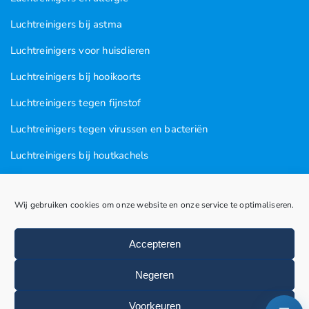
Luchtreinigers bij astma
Luchtreinigers voor huisdieren
Luchtreinigers bij hooikoorts
Luchtreinigers tegen fijnstof
Luchtreinigers tegen virussen en bacteriën
Luchtreinigers bij houtkachels
Luchtreinigers tegen rooklucht
Wij gebruiken cookies om onze website en onze service te optimaliseren.
Luchtreinigers in nagel en kapsalons
Luchtreinigers bij vogels
Accepteren
Huisstofmijten
Negeren
Voorkeuren