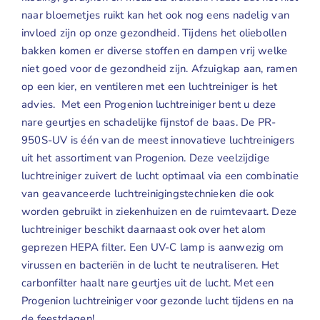
naar bloemetjes ruikt kan het ook nog eens nadelig van
invloed zijn op onze gezondheid. Tijdens het oliebollen
bakken komen er diverse stoffen en dampen vrij welke
niet goed voor de gezondheid zijn. Afzuigkap aan, ramen
op een kier, en ventileren met een luchtreiniger is het
advies. Met een Progenion luchtreiniger bent u deze
nare geurtjes en schadelijke fijnstof de baas. De
PR-
950S-UV
is één van de meest innovatieve
luchtreinigers
uit het assortiment van
Progenion
. Deze veelzijdige
luchtreiniger zuivert de lucht optimaal via een combinatie
van geavanceerde luchtreinigingstechnieken die ook
worden gebruikt in ziekenhuizen en de ruimtevaart. Deze
luchtreiniger beschikt daarnaast ook over het alom
geprezen HEPA filter. Een UV-C lamp is aanwezig om
virussen en bacteriën in de lucht te neutraliseren. Het
carbonfilter haalt nare geurtjes uit de lucht. Met een
Progenion luchtreiniger voor gezonde lucht tijdens en na
de feestdagen!