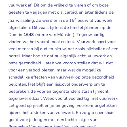
vuurwerk af. Dit om de vrijheid te vieren of om boze
Geuren
geesten te verjagen met o.a. carbid, en later tijdens de
e
jaarwisseling. Zo werd er in de 15
eeuw al vuurwerk
Contact
afgestoken. Dit zoals tijdens de feestelijkheden op de
Dam in
1648
(Vrede van Münster). Tegenwoordig
vinden we het vooral mooi en leuk. Vuurwerk hoort voor
veel mensen bij oud en nieuw, net zoals oliebollen of een
borrel. Maar hoe zit dat nu eigenlijk echt, vuurwerk en
onze gezondheid. Laten we voorop stellen dat wij niet
voor een verbod pleiten, maar wel de mogelijke
schadelijke effecten van vuurwerk op onze gezondheid
belichten. Het blijft een risicovol onderwerp om te
bespreken, de voor en tegenstanders staan lijnrecht
tegenover elkaar. Wees vooral voorzichtig met vuurwerk.
Let goed op jezelf en je omgeving, voorkom ongelukken
tijdens het afsteken van vuurwerk. En zorg binnenshuis
goed voor je longen met een
luchtreiniger van
Progenion.
[/vc_column_text][vc_column_text]