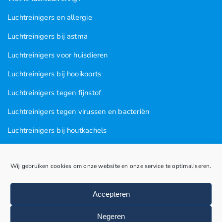
Luchtreinigers en allergie
Luchtreinigers bij astma
Luchtreinigers voor huisdieren
Luchtreinigers bij hooikoorts
Luchtreinigers tegen fijnstof
Luchtreinigers tegen virussen en bacteriën
Luchtreinigers bij houtkachels
Luchtreinigers tegen rooklucht
Wij gebruiken cookies om onze website en onze service te optimaliseren.
Luchtreinigers in nagel en kapsalons
Luchtreinigers bij vogels
Accepteren
Huisstofmijten
Negeren