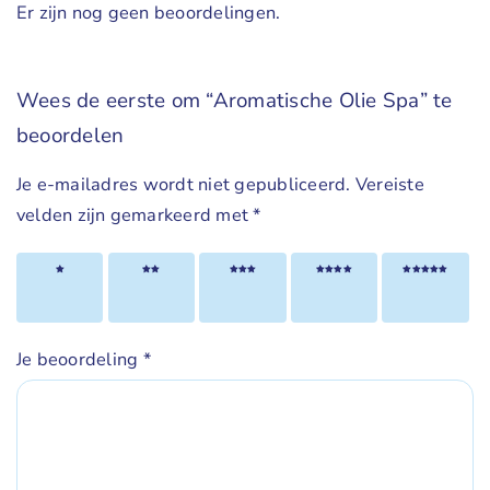
Er zijn nog geen beoordelingen.
Wees de eerste om “Aromatische Olie Spa” te
beoordelen
Je e-mailadres wordt niet gepubliceerd.
Vereiste
velden zijn gemarkeerd met
*
1 van
2 van
3 van
4 van
5 van
de 5
de 5
de 5
de 5
de 5
sterren
sterren
sterren
sterren
sterren
Je beoordeling
*