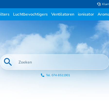
Klan
ilters
Luchtbevochtigers
Ventilatoren
ionisator
Aroma
Tel. 074-8511901