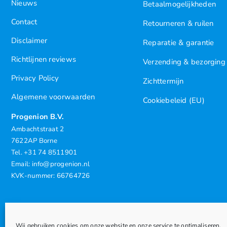
Nieuws
Betaalmogelijkheden
Contact
Retourneren & ruilen
Disclaimer
Reparatie & garantie
Richtlijnen reviews
Verzending & bezorging
Privacy Policy
Zichttermijn
Algemene voorwaarden
Cookiebeleid (EU)
Progenion B.V.
Ambachtstraat 2
7622AP Borne
Tel. +31 74 8511901
Email: info@progenion.nl
KVK-nummer: 66764726
Wij gebruiken cookies om onze website en onze service te optimaliseren.