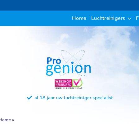
Ga
naar
Home
Luchtreinigers
F
inhoud
al 18 jaar uw luchtreiniger specialist
Home
»
luchtbehandeling
Home
»
luchtbehandeling