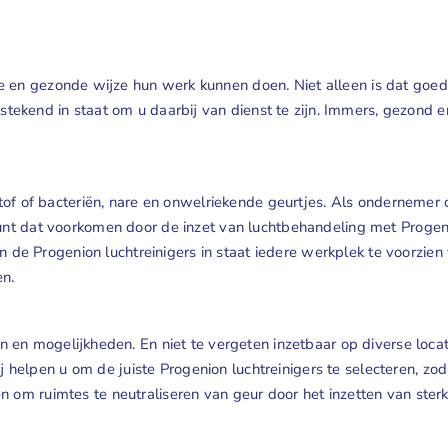
en gezonde wijze hun werk kunnen doen. Niet alleen is dat goed v
tstekend in staat om u daarbij van dienst te zijn. Immers, gezond e
stof of bacteriën, nare en onwelriekende geurtjes. Als ondernemer
unt dat voorkomen door de inzet van luchtbehandeling met Progeni
 zijn de Progenion luchtreinigers in staat iedere werkplek te voor
en.
n en mogelijkheden. En niet te vergeten inzetbaar op diverse locati
helpen u om de juiste Progenion luchtreinigers te selecteren, z
 om ruimtes te neutraliseren van geur door het inzetten van sterk