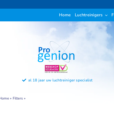
Ga
naar
Home
Luchtreinigers
F
inhoud
al 18 jaar uw luchtreiniger specialist
Home
»
Filters
»
PR360S-IUVH Filter 3- in1
Home
»
Filters
»
PR360S-IUVH Filter 3- in1