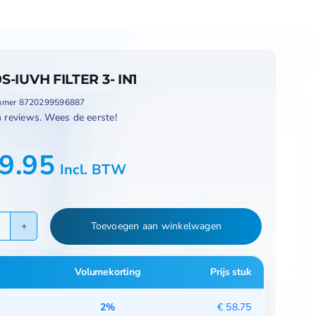
S-IUVH FILTER 3- IN1
ummer
8720299596887
 reviews. Wees de eerste!
9.95
Incl. BTW
Toevoegen aan winkelwagen
PR360S-
IUVH
ilter
Volumekorting
Prijs stuk
3-
n1
2%
€
58.75