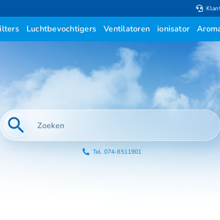
Klan
ilters
Luchtbevochtigers
Ventilatoren
ionisator
Aroma
Tel. 074-8511901