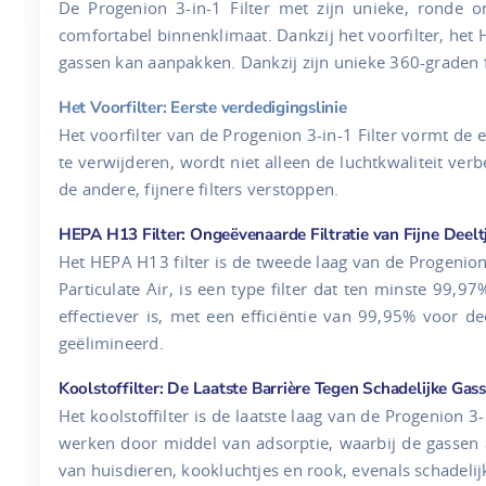
De Progenion 3-in-1 Filter met zijn unieke, ronde o
comfortabel binnenklimaat. Dankzij het voorfilter, het H
gassen kan aanpakken. Dankzij zijn unieke 360-graden fi
Het Voorfilter: Eerste verdedigingslinie
Het voorfilter van de Progenion 3-in-1 Filter vormt de ee
te verwijderen, wordt niet alleen de luchtkwaliteit ve
de andere, fijnere filters verstoppen.
HEPA H13 Filter: Ongeëvenaarde Filtratie van Fijne Deelt
Het HEPA H13 filter is de tweede laag van de Progenion 3-
Particulate Air, is een type filter dat ten minste 99,9
effectiever is, met een efficiëntie van 99,95% voor d
geëlimineerd.
Koolstoffilter: De Laatste Barrière Tegen Schadelijke Gas
Het koolstoffilter is de laatste laag van de Progenion 
werken door middel van adsorptie, waarbij de gassen aa
van huisdieren, kookluchtjes en rook, evenals schadeli