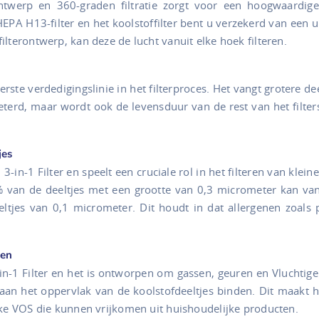
ntwerp en 360-graden filtratie zorgt voor een hoogwaardige
EPA H13-filter en het koolstoffilter bent u verzekerd van een uit
lterontwerp, kan deze de lucht vanuit elke hoek filteren.
rste verdedigingslinie in het filterproces. Het vangt grotere dee
rbeterd, maar wordt ook de levensduur van de rest van het filt
jes
in-1 Filter en speelt een cruciale rol in het filteren van kleine
7% van de deeltjes met een grootte van 0,3 micrometer kan vangen
eeltjes van 0,1 micrometer. Dit houdt in dat allergenen zoals
sen
3-in-1 Filter en het is ontworpen om gassen, geuren en Vluchtige
n het oppervlak van de koolstofdeeltjes binden. Dit maakt het
jke VOS die kunnen vrijkomen uit huishoudelijke producten.