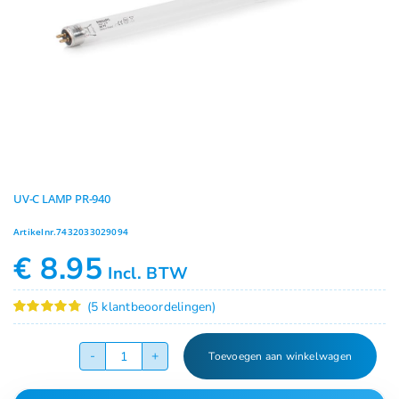
Geuren
Contact
UV-C LAMP PR-940
Artikelnr.
7432033029094
€
8.95
Incl. BTW
(
5
klantbeoordelingen)
Gewaardeerd
5
4.80
op 5
gebaseerd
Toevoegen aan winkelwagen
op
klant
UV-
waarderingen
C