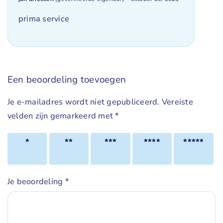
Gewaardeerd
5
uit 5
prima service
Een beoordeling toevoegen
Je e-mailadres wordt niet gepubliceerd.
Vereiste
velden zijn gemarkeerd met
*
1 van
2 van
3 van
4 van
5 van
de 5
de 5
de 5
de 5
de 5
sterren
sterren
sterren
sterren
sterren
Je beoordeling
*