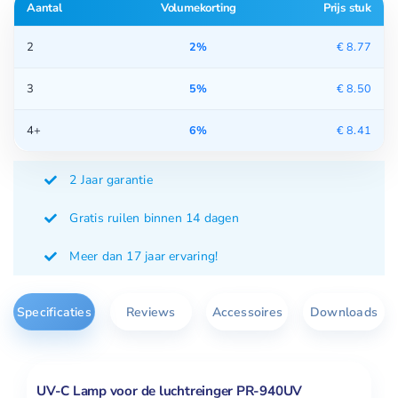
Aantal
Volumekorting
Prijs stuk
Lamp
PR-
2
2%
€
8.77
940
aantal
3
5%
€
8.50
4+
6%
€
8.41
2 Jaar garantie
Gratis ruilen binnen 14 dagen
Meer dan 17 jaar ervaring!
Specificaties
Reviews
Accessoires
Downloads
UV-C Lamp voor de luchtreinger PR-940UV