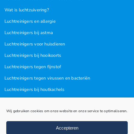
Wat is luchtzuivering?
Luchtreinigers en allergie
Luchtreinigers bij astma
Luchtreinigers voor huisdieren
Luchtreinigers bij hooikoorts
Luchtreinigers tegen fijnstof
Luchtreinigers tegen virussen en bacteriën
Luchtreinigers bij houtkachels
Luchtreinigers tegen rooklucht
Wij gebruiken cookies om onze website en onze service te optimaliseren.
Luchtreinigers in nagel en kapsalons
Luchtreinigers bij vogels
Accepteren