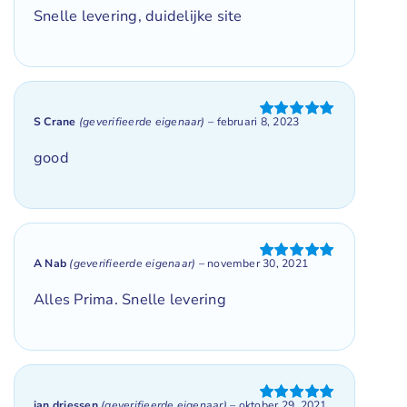
4
uit 5
Snelle levering, duidelijke site
S Crane
(geverifieerde eigenaar)
–
februari 8, 2023
Gewaardeerd
5
uit 5
good
A Nab
(geverifieerde eigenaar)
–
november 30, 2021
Gewaardeerd
5
uit 5
Alles Prima. Snelle levering
jan driessen
(geverifieerde eigenaar)
–
oktober 29, 2021