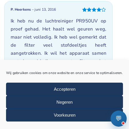
P. Heerkens
–
juni 13, 2016
Gewaardeerd
Ik heb nu de luchtreiniger PR950UV op
4
uit 5
proef gehad. Het haalt wel geuren weg,
maar niet volledig. Ik heb wel gemerkt dat
de filter veel stofdeeltjes heeft
aangetrokken. Ik wil het apparaat samen
met de aanbieding van extra filter en het
PR124 apparaat nemen voor de prijs van €
Wij gebruiken cookies om onze website en onze service te optimaliseren.
249,00. Ik neem ook dit apparaat omdat ik
blow luchten en zware shag luchten van
Accepteren
mijn buurman(nen) ervaar, door dat mijn
woning slecht geissoleerd is en belangrijk
Negeren
vind om deze luchten niet in te ademen.
Voorkeuren
💬