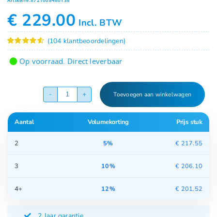
€
229.00
Incl. BTW
(
104
klantbeoordelingen)
Gewaardeerd
104
4.61
op 5
Op voorraad. Direct leverbaar
gebaseerd
op
klant
waarderingen
Toevoegen aan winkelwagen
HEPA
LUCHTREINIGER
Aantal
Volumekorting
Prijs stuk
PR-
955S-
2
5%
€
217.55
UV
WIT
3
10%
€
206.10
aantal
4+
12%
€
201.52
2 Jaar garantie