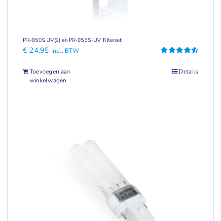
PR-950S UV(S) en PR-955S-UV Filterset
€
24.95
Incl. BTW
Gewaardeerd
4.54
uit 5
Toevoegen aan
Details
winkelwagen