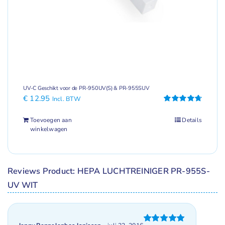
UV-C Geschikt voor de PR-950UV(S) & PR-955SUV
€
12.95
Incl. BTW
Gewaardeerd
4.75
uit 5
Toevoegen aan
Details
winkelwagen
Reviews Product: HEPA LUCHTREINIGER PR-955S-
UV WIT