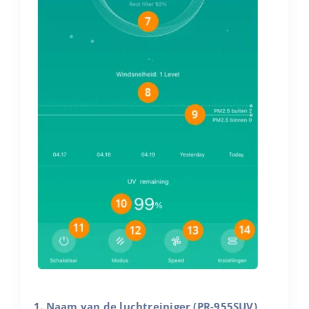
1. Naam van de luchtreiniger (PR-955SUV)