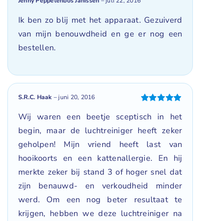
Jenny Peppelenbos Janissen
–
juli 22, 2016
Gewaardeerd
5
uit 5
Ik ben zo blij met het apparaat. Gezuiverd
van mijn benouwdheid en ge er nog een
bestellen.
S.R.C. Haak
–
juni 20, 2016
Gewaardeerd
Wij waren een beetje sceptisch in het
5
uit 5
begin, maar de luchtreiniger heeft zeker
geholpen! Mijn vriend heeft last van
hooikoorts en een kattenallergie. En hij
merkte zeker bij stand 3 of hoger snel dat
zijn benauwd- en verkoudheid minder
werd. Om een nog beter resultaat te
krijgen, hebben we deze luchtreiniger na