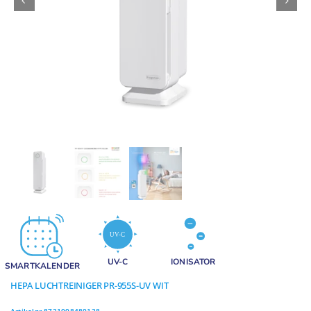
Geuren
Contact
UV-C
IONISATOR
SMARTKALENDER
HEPA LUCHTREINIGER PR-955S-UV WIT
Artikelnr.
8721008480138