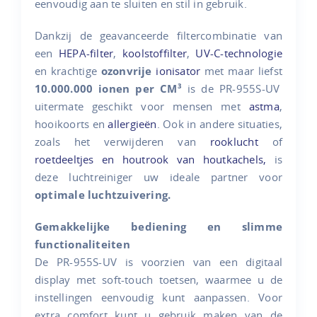
eenvoudig aan te sluiten en stil in gebruik.
Dankzij de geavanceerde filtercombinatie van
een
HEPA-filter
,
koolstoffilter
,
UV-C-technologie
en krachtige
ozonvrije
ionisator
met maar liefst
10.000.000 ionen per CM³
is de PR-955S-UV
uitermate geschikt voor mensen met
astma
,
hooikoorts en
allergieën
. Ook in andere situaties,
zoals het verwijderen van
rooklucht
of
roetdeeltjes en houtrook van houtkachels,
is
deze luchtreiniger uw ideale partner voor
optimale luchtzuivering.
Gemakkelijke bediening en slimme
functionaliteiten
De PR-955S-UV is voorzien van een digitaal
display met soft-touch toetsen, waarmee u de
instellingen eenvoudig kunt aanpassen. Voor
extra comfort kunt u gebruik maken van de