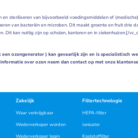
n steriliseren van bijvoorbeeld voedingsmiddelen of (medische) i
ren van bacteriën en microben. Dit maakt groente en fruit drie da
ën. Dit kan nuttig zijn op scholen, kantoren en in ziekenhuizen.[
een ozongenerator ) kan gevaarlijk zijn en is specialistisch 
informatie over ozon neem dan contact op met onze klantense
Zakelijk
Filtertechnologie
Waar verkrijgbaar
HEPA-filter
Wederverkoper worden
ionisator
Wederverkoper login
Koolstoffilter