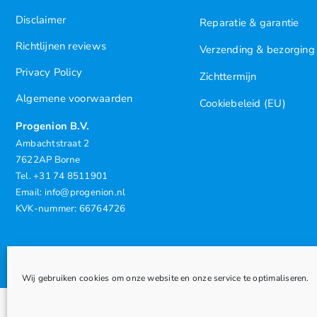
Disclaimer
Reparatie & garantie
Richtlijnen reviews
Verzending & bezorging
Privacy Policy
Zichttermijn
Algemene voorwaarden
Cookiebeleid (EU)
Progenion B.V.
Ambachtstraat 2
7622AP Borne
Tel. +31 74 8511901
Email: info@progenion.nl
KVK-nummer: 66764726
Wij gebruiken cookies om onze website en onze service te optimaliseren.