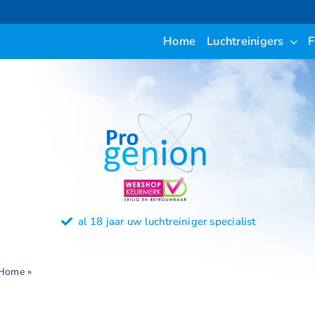
Ga
naar
Home
Luchtreinigers
F
inhoud
al 18 jaar uw luchtreiniger specialist
Home
»
Ozon luchtbehandeling
Home
»
Ozon luchtbehandeling