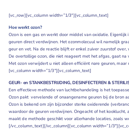
[vc_row][vc_column width=”1/3″][vc_column_text]
Hoe werkt ozon?
Ozon is een gas en werkt door middel van oxidatie. Eigenlijk
geuren direct verdwijnen. Het ozonmolecuul wil namelijk graa
geur en vet. Na de reactie blijft er enkel zuiver zuurstof over
De overtollige ozon, die niet reageert met het afgas, gaat na 
Met ozon verwijdert u niet alleen efficiënt nare geuren, maar
[vc_column width=”1/3″][vc_column_text]
GEUR- en STANKBESTRIJDING, DESINFECTEREN & STERILI
Een effectieve methode van luchtbehandeling is het toepassen
Ozon pakt vervelende of onaangename geuren bij de bron aan.
Ozon is bekend om zijn bijzonder sterke oxiderende (verbran
waardoor de geuren verdwijnen. Ongeacht of het kooklucht, alc
maakt de methode geschikt voor allerhande locaties, zoals wo
[/vc_column_text][/vc_column][vc_column width=”1/3″][vc_c