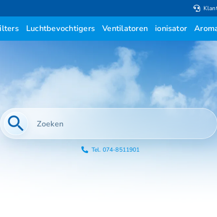
Klan
ilters
Luchtbevochtigers
Ventilatoren
ionisator
Aroma
Tel. 074-8511901