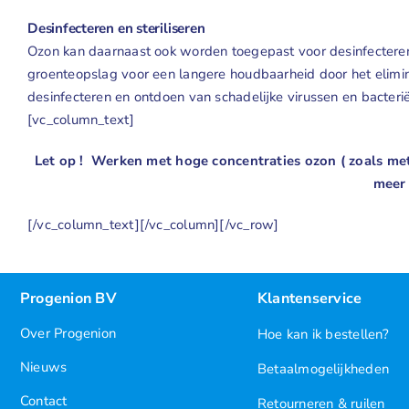
Desinfecteren en steriliseren
Ozon kan daarnaast ook worden toegepast voor desinfecteren e
groenteopslag voor een langere houdbaarheid door het elimine
desinfecteren en ontdoen van schadelijke virussen en bacteri
[vc_column_text]
Let op ! Werken met hoge concentraties ozon ( zoals met 
meer 
[/vc_column_text][/vc_column][/vc_row]
Progenion BV
Klantenservice
Over Progenion
Hoe kan ik bestellen?
Nieuws
Betaalmogelijkheden
Contact
Retourneren & ruilen