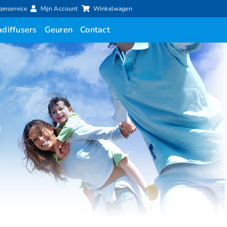
tenservice
Mijn Account
Winkelwagen
diffusers
Geuren
Contact