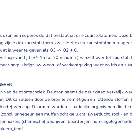
 is ozon een superoxide dat bestaat uit drie zuurstofatomen. Deze
g zijn extra zuurstofatoom kwijt. Het extra zuurstofatoom reagee
, wat is weer te geven als O3 -> O2 + O.
verloop van tijd (+/- 15 tot 20 minuten ) vanzelf over tot zuursto
 meer nog: u krijgt uw woon- of werkomgeving weer zo fris en zuur
SEREN
 van de ozontechniek. De ozon neemt de geur daadwerkelijk weg en
 Dit kan alleen door de bron te vernietigen en rottende stoffen,
dende) werking. Daarmee worden schadelijke organismen die de nar
ohol. urinegeur, een muffe vochtige lucht, zweetlucht, rook- en br
onhuizen, (chemische) bedrijven, boerderijen, horecagelegenheden,
olumn_text]