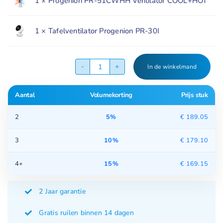
218.95.
199.00.
1 ×
Progenion PR-51CWHH Ventilator COOL+HOT
1 ×
Tafelventilator Progenion PR-30I
In de winkelmand
PR-
51CWH
Aantal
Volumekorting
Prijs stuk
&
Ultra
2
5%
€
189.05
Stille
Ventilator
3
10%
€
179.10
Aanbieding
aantal
4+
15%
€
169.15
2 Jaar garantie
Gratis ruilen binnen 14 dagen