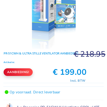
Geuren
Contact
€
218.95
PR-51CWH & ULTRA STILLE VENTILATOR AANBIEDING
Artikelnr.
€
199.00
Oorspronkelijke
Huidige
Incl. BTW
prijs
prijs
was:
is:
Op voorraad. Direct leverbaar
€
€