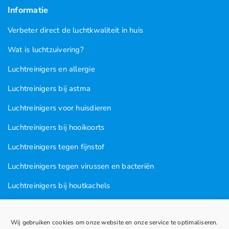
Informatie
Verbeter direct de luchtkwaliteit in huis
Wat is luchtzuivering?
Luchtreinigers en allergie
Luchtreinigers bij astma
Luchtreinigers voor huisdieren
Luchtreinigers bij hooikoorts
Luchtreinigers tegen fijnstof
Luchtreinigers tegen virussen en bacteriën
Luchtreinigers bij houtkachels
Luchtreinigers tegen rooklucht
Wij gebruiken cookies om onze website en onze service te optimaliseren.
Luchtreinigers in nagel en kapsalons