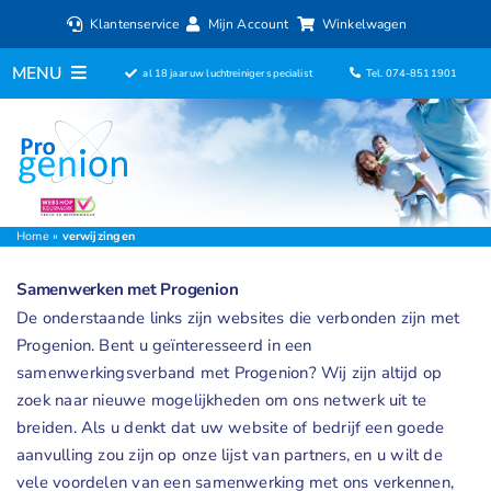
Ga
Klantenservice
Mijn Account
Winkelwagen
naar
inhoud
MENU
al 18 jaar uw luchtreiniger specialist
Tel. 074-8511901
Home
Luchtreinigers
Filters
Home
»
verwijzingen
Samenwerken met Progenion
Luchtbevochtigers
De onderstaande links zijn websites die verbonden zijn met
Progenion. Bent u geïnteresseerd in een
Ventilatoren
samenwerkingsverband met Progenion? Wij zijn altijd op
zoek naar nieuwe mogelijkheden om ons netwerk uit te
ionisator
breiden. Als u denkt dat uw website of bedrijf een goede
aanvulling zou zijn op onze lijst van partners, en u wilt de
Aromadiffusers
vele voordelen van een samenwerking met ons verkennen,