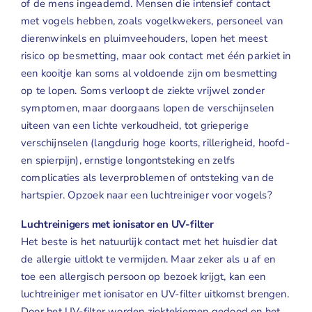
of de mens ingeademd. Mensen die intensief contact
met vogels hebben, zoals vogelkwekers, personeel van
dierenwinkels en pluimveehouders, lopen het meest
risico op besmetting, maar ook contact met één parkiet in
een kooitje kan soms al voldoende zijn om besmetting
op te lopen. Soms verloopt de ziekte vrijwel zonder
symptomen, maar doorgaans lopen de verschijnselen
uiteen van een lichte verkoudheid, tot grieperige
verschijnselen (langdurig hoge koorts, rillerigheid, hoofd-
en spierpijn), ernstige longontsteking en zelfs
complicaties als leverproblemen of ontsteking van de
hartspier. Opzoek naar een luchtreiniger voor vogels?
Luchtreinigers met ionisator en UV-filter
Het beste is het natuurlijk contact met het huisdier dat
de allergie uitlokt te vermijden. Maar zeker als u af en
toe een allergisch persoon op bezoek krijgt, kan een
luchtreiniger met ionisator en UV-filter uitkomst brengen.
Door het UV-filter worden ziektekiemen gedood en het