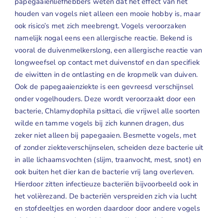
papegaaienliefhebbers weten dat het effect van het
houden van vogels niet alleen een mooie hobby is, maar
ook risico’s met zich meebrengt. Vogels veroorzaken
namelijk nogal eens een allergische reactie. Bekend is
vooral de duivenmelkerslong, een allergische reactie van
longweefsel op contact met duivenstof en dan specifiek
de eiwitten in de ontlasting en de kropmelk van duiven.
Ook de papegaaienziekte is een gevreesd verschijnsel
onder vogelhouders. Deze wordt veroorzaakt door een
bacterie, Chlamydophila psittaci, die vrijwel alle soorten
wilde en tamme vogels bij zich kunnen dragen, dus
zeker niet alleen bij papegaaien. Besmette vogels, met
of zonder ziekteverschijnselen, scheiden deze bacterie uit
in alle lichaamsvochten (slijm, traanvocht, mest, snot) en
ook buiten het dier kan de bacterie vrij lang overleven.
Hierdoor zitten infectieuze bacteriën bijvoorbeeld ook in
het volièrezand. De bacteriën verspreiden zich via lucht
en stofdeeltjes en worden daardoor door andere vogels