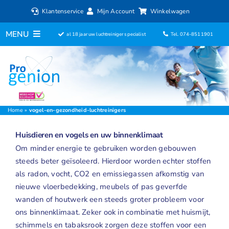
Ga
Klantenservice
Mijn Account
Winkelwagen
naar
inhoud
MENU
al 18 jaar uw luchtreiniger specialist
Tel. 074-8511901
Home
Luchtreinigers
Filters
Home
»
vogel-en-gezondheid-luchtreinigers
Huisdieren en vogels en uw binnenklimaat
Luchtbevochtigers
Om minder energie te gebruiken worden gebouwen
steeds beter geïsoleerd. Hierdoor worden echter stoffen
Ventilatoren
als radon, vocht, CO2 en emissiegassen afkomstig van
nieuwe vloerbedekking, meubels of pas geverfde
Ionisators
wanden of houtwerk een steeds groter probleem voor
ons binnenklimaat. Zeker ook in combinatie met huismijt,
Aromadiffusers
schimmels en tabaksrook zorgen deze stoffen voor een