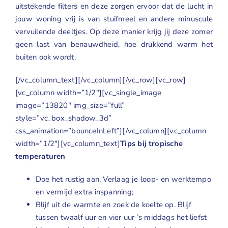
uitstekende filters en deze zorgen ervoor dat de lucht in
jouw woning vrij is van stuifmeel en andere minuscule
vervuilende deeltjes. Op deze manier krijg jij deze zomer
geen last van benauwdheid, hoe drukkend warm het
buiten ook wordt.
[/vc_column_text][/vc_column][/vc_row][vc_row]
[vc_column width=”1/2″][vc_single_image
image=”13820″ img_size=”full”
style=”vc_box_shadow_3d”
css_animation=”bounceInLeft”][/vc_column][vc_column
width=”1/2″][vc_column_text]
Tips bij tropische
temperaturen
Doe het rustig aan. Verlaag je loop- en werktempo
en vermijd extra inspanning;
Blijf uit de warmte en zoek de koelte op. Blijf
tussen twaalf uur en vier uur ’s middags het liefst