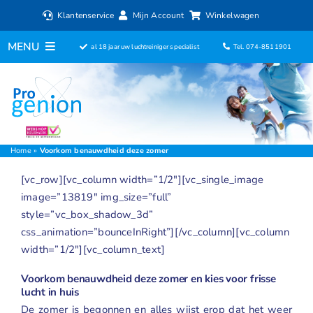
Ga
Klantenservice
Mijn Account
Winkelwagen
naar
inhoud
MENU
al 18 jaar uw luchtreiniger specialist
Tel. 074-8511901
Home
Luchtreinigers
Filters
Home
»
Voorkom benauwdheid deze zomer
[vc_row][vc_column width=”1/2″][vc_single_image
Luchtbevochtigers
image=”13819″ img_size=”full”
style=”vc_box_shadow_3d”
Ventilatoren
css_animation=”bounceInRight”][/vc_column][vc_column
width=”1/2″][vc_column_text]
ionisator
Voorkom benauwdheid deze zomer en kies voor frisse
lucht in huis
Aromadiffusers
De zomer is begonnen en alles wijst erop dat het weer