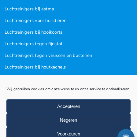
Luchtreinigers bij astma
Luchtreinigers voor huisdieren
Luchtreinigers bij hooikoorts
Luchtreinigers tegen fijnstof
Luchtreinigers tegen virussen en bacteriën
Luchtreinigers bij houtkachels
Luchtreinigers tegen rooklucht
Wij gebruiken cookies om onze website en onze service te optimaliseren.
Luchtreinigers in nagel en kapsalons
Luchtreinigers bij vogels
Accepteren
Huisstofmijten
Negeren
Voorkeuren