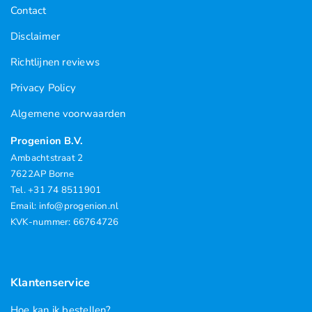
Contact
Geuren
Disclaimer
Contact
Richtlijnen reviews
Privacy Policy
Algemene voorwaarden
Progenion B.V.
Ambachtstraat 2
7622AP Borne
Tel. +31 74 8511901
Email: info@progenion.nl
KVK-nummer: 66764726
Klantenservice
Hoe kan ik bestellen?