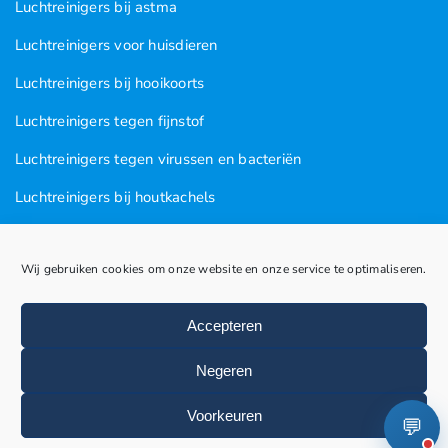
Luchtreinigers bij astma
Luchtreinigers voor huisdieren
Luchtreinigers bij hooikoorts
Luchtreinigers tegen fijnstof
Luchtreinigers tegen virussen en bacteriën
Luchtreinigers bij houtkachels
Luchtreinigers tegen rooklucht
Wij gebruiken cookies om onze website en onze service te optimaliseren.
Luchtreinigers in nagel en kapsalons
Luchtreinigers bij vogels
Accepteren
Huisstofmijten
Negeren
Voorkeuren
💬