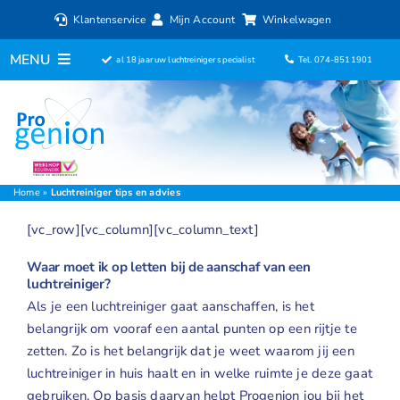
Ga
Klantenservice
Mijn Account
Winkelwagen
naar
inhoud
MENU
al 18 jaar uw luchtreiniger specialist
Tel. 074-8511901
Home
Luchtreinigers
Filters
Home
»
Luchtreiniger tips en advies
[vc_row][vc_column][vc_column_text]
Luchtbevochtigers
Waar moet ik op letten bij de aanschaf van een
Ventilatoren
luchtreiniger?
Als je een luchtreiniger gaat aanschaffen, is het
belangrijk om vooraf een aantal punten op een rijtje te
ionisator
zetten. Zo is het belangrijk dat je weet waarom jij een
luchtreiniger in huis haalt en in welke ruimte je deze gaat
Aromadiffusers
gebruiken. Op basis daarvan helpt Progenion jou bij het