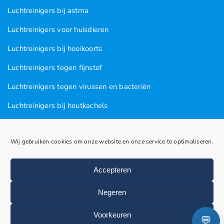
Luchtreinigers bij astma
Luchtreinigers voor huisdieren
Luchtreinigers bij hooikoorts
Luchtreinigers tegen fijnstof
Luchtreinigers tegen virussen en bacteriën
Luchtreinigers bij houtkachels
Luchtreinigers tegen rooklucht
Wij gebruiken cookies om onze website en onze service te optimaliseren.
Luchtreinigers in nagel en kapsalons
Luchtreinigers bij vogels
Accepteren
Huisstofmijten
Negeren
Voorkeuren
💬