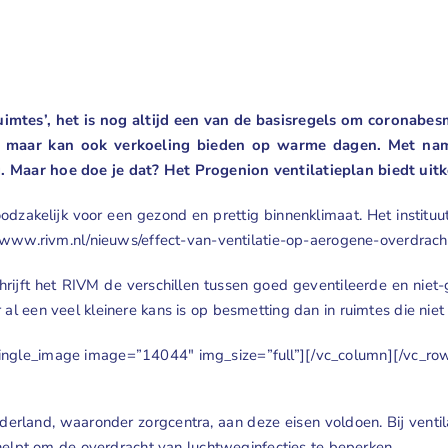
uimtes’, het is nog altijd een van de basisregels om coronabesm
, maar kan ook verkoeling bieden op warme dagen. Met nam
. Maar hoe doe je dat? Het Progenion ventilatieplan biedt uit
odzakelijk voor een gezond en prettig binnenklimaat. Het instituu
//www.rivm.nl/nieuws/effect-van-ventilatie-op-aerogene-overdrach
rijft het RIVM de verschillen tussen goed geventileerde en niet-g
l een veel kleinere kans is op besmetting dan in ruimtes die niet 
ingle_image image=”14044″ img_size=”full”][/vc_column][/vc_ro
land, waaronder zorgcentra, aan deze eisen voldoen. Bij ventilat
n helpt om de overdracht van luchtweginfecties te beperken.