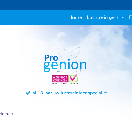
Ga
naar
Home
Luchtreinigers
F
inhoud
al 18 jaar uw luchtreiniger specialist
Home
»
Progenion ventilatieplan voor zorgcentra
Home
»
Progenion ventilatieplan voor zorgcentra