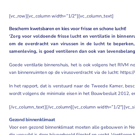
[vc_row][vc_column width=”1/2″][vc_column_text]
Bescherm kwetsbaren en kies voor frisse en schone lucht!
‘Zorg voor voldoende frisse lucht en ventilatie in binnenr
om de overdracht van virussen in de lucht te beperken
samenleving, is goed ventileren dan ook van levensbelang
Goede ventilatie binnenshuis, het is ook volgens het RIVM no
van binnenruimten op de virusoverdracht via de lucht:
https:
In het rapport, dat is verstuurd naar de Tweede Kamer, besch
wordt volgens de minimale eisen in het Bouwbesluit 2012, er a
[/vc_column_text][/vc_column][vc_column width=”1/2″][vc_s
Gezond binnenklimaat
Voor een gezond binnenklimaat moeten alle gebouwen in Neder
die vervuild is door bijvoorbeeld fijnstof en vocht. Ventilere