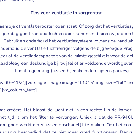
Tips voor ventilatie in zorgcentra:
raampje of ventilatierooster open staat. Of zorg dat het ventilatie
 per dag goed kan doorluchten door ramen en deuren wijd open te
Gebruik en onderhoud het ventilatiesysteem volgens de handlei
nderhoud de ventilatie luchtreiniger volgens de bijgevoegde Prog
eer of de ventilatiecapaciteit van de ruimte geschikt is voor de ge
aadpleeg een deskundige bij twijfel of er voldoende wordt gevent
Lucht regelmatig (tussen bijeenkomsten, tijdens pauzes).
dth=”1/2″][vc_single_image image=”14045″ img_size=”full” onclick
″][vc_column_text]
t creëert. Het blaast de lucht niet in een rechte lijn de kamer
het tijd is om het filter te vervangen. Uniek is dat de PR-940
reem goed werkt om virussen onschadelijk te maken. Ook het corona
 dusdanig beschadigd dat ze niet meer goed functioneren. Dankz