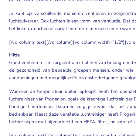
Je kunt op verschillende manieren ventileren in zorgcent
luchtzuiveraar. Ook luchten is een vorm van ventilatie. Dat 
het koken, douchen of nadat meerdere mensen samen waren in 
[/vc_column_text][/vc_column][vc_column width=”1/2″][vc_c
Hitte
Goed ventileren is in zorgcentra niet alleen van belang om d
de gezondheid van bepaalde groepen mensen, onder wie bewo
aandoeningen met mogelijk zelfs levensbedreigende gevolge
Wanneer de temperatuur buiten oploopt, heeft het openzet
luchtreiniger van Progenion, zoals de krachtige
luchtreiniger
handige timerfunctie. Daarmee zorg je ervoor dat het appar
bedienbaar. Naast deze ventilatie luchtreiniger heeft Progen
luchtreinigers
met bijvoorbeeld een
HEPA-filter
,
Ionisator
of 
[/vc_column_text][/vc_column][/vc_row][vc_row][vc_column]