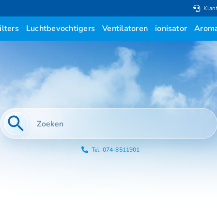
Klan
ilters
Luchtbevochtigers
Ventilatoren
ionisator
Aroma
Tel. 074-8511901