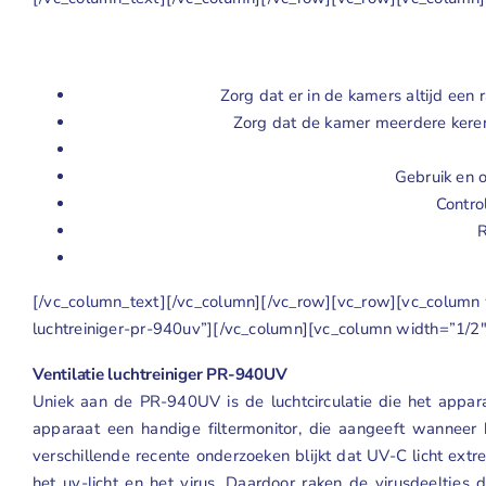
Zorg dat er in de kamers altijd een 
Zorg dat de kamer meerdere keren
Gebruik en o
Control
R
[/vc_column_text][/vc_column][/vc_row][vc_row][vc_column wi
luchtreiniger-pr-940uv”][/vc_column][vc_column width=”1/2
Ventilatie luchtreiniger PR-940UV
Uniek aan de PR-940UV is de luchtcirculatie die het apparaa
apparaat een handige filtermonitor, die aangeeft wanneer 
verschillende recente onderzoeken blijkt dat UV-C licht ext
het uv-licht en het virus. Daardoor raken de virusdeeltjes