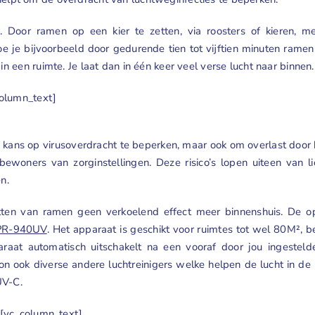
ra. Door ramen op een kier te zetten, via roosters of kieren, 
doe je bijvoorbeeld door gedurende tien tot vijftien minuten rame
een ruimte. Je laat dan in één keer veel verse lucht naar binnen.
olumn_text]
e kans op virusoverdracht te beperken, maar ook om overlast door
ners van zorginstellingen. Deze risico’s lopen uiteen van lich
n.
ten van ramen geen verkoelend effect meer binnenshuis. De opl
PR-940UV
. Het apparaat is geschikt voor ruimtes tot wel 80M², be
aat automatisch uitschakelt na een vooraf door jou ingestelde 
ion ook diverse andere luchtreinigers welke helpen de lucht in de
UV-C.
[vc_column_text]