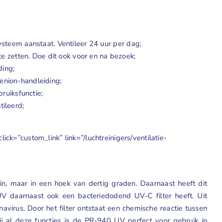
systeem aanstaat. Ventileer 24 uur per dag;
 zetten. Doe dit ook voor en na bezoek;
ding;
enion-handleiding;
bruiksfunctie;
ileerd;
=”custom_link” link=”/luchtreinigers/ventilatie-
 in, maar in een hoek van dertig graden. Daarnaast heeft dit
UV daarnaast ook een bacteriedodend UV-C filter heeft. Uit
virus. Door het filter ontstaat een chemische reactie tussen
ij al deze functies is de PR-940 UV perfect voor gebruik in