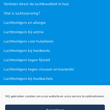
Verbeter direct de luchtkwaliteit in huis
Wat is luchtzuivering?
Luchtreinigers en allergie
Luchtreinigers bij astma
Luchtreinigers voor huisdieren
Luchtreinigers bij hooikoorts
Luchtreinigers tegen fijnstof
Luchtreinigers tegen virussen en bacteriën
Luchtreinigers bij houtkachels
Luchtreinigers tegen rooklucht
Wij gebruiken cookies om onze website en onze service te optimaliseren.
Luchtreinigers in nagel en kapsalons
Luchtreinigers bij vogels