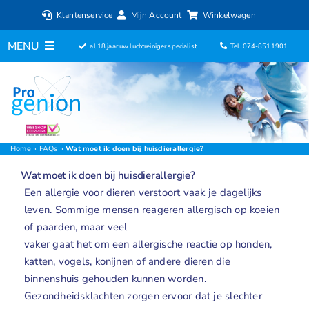
Ga
Klantenservice
Mijn Account
Winkelwagen
naar
inhoud
MENU
al 18 jaar uw luchtreiniger specialist
Tel. 074-8511901
Home
Luchtreinigers
Filters
Home
»
FAQs
»
Wat moet ik doen bij huisdierallergie?
Wat moet ik doen bij huisdierallergie?
Luchtbevochtigers
Een allergie voor dieren verstoort vaak je dagelijks
leven. Sommige mensen reageren allergisch op koeien
Ventilatoren
of paarden, maar veel
vaker gaat het om een allergische reactie op honden,
ionisator
katten, vogels, konijnen of andere dieren die
binnenshuis gehouden kunnen worden.
Aromadiffusers
Gezondheidsklachten zorgen ervoor dat je slechter