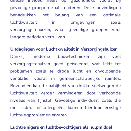
directe invloed heeft op gezondheid, vooral bij
Geuren
gevoelige groepen zoals ouderen. Deze bevindingen
benadrukken het belang van een optimale
Contact
luchtkwaliteit in omgevingen zoals
verzorgingstehuizen, waar gevoelige groepen voor
langere perioden verblijven.
Uitdagingen voor Luchtkwaliteit in Verzorgingshuizen
Dankzij moderne bouwtechnieken zijn veel
verzorgingstehuizen goed geïsoleerd, wat leidt tot
problemen zoals te droge lucht en onvoldoende
ventilatie, vooral in gemeenschappelijke ruimtes.
Bovendien kan de nabijheid van drukke snelwegen de
luchtkwaliteit verder verminderen door verhoogde
niveaus van fijnstof. Gevoelige individuen, zoals die
met astma of allergieën, kunnen hierdoor ernstige
luchtwegproblemen ervaren.
Luchtreinigers en luchtbevochtigers als hulpmiddel