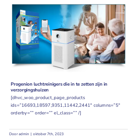
Progenion luchtreinigers die in te zetten zijn in
verzorgingshuizen
[dhvc_woo_product_page_products
ids=”16693,18597,9351,11442,2441″ columns=”5″
orderby=”” order=”” el_class=”” /]
Door
admin
|
oktober 7th, 2023