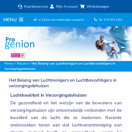
Ga
Klantenservice
Mijn Account
Winkelwagen
naar
inhoud
MENU
al 18 jaar uw luchtreiniger specialist
Tel. 074-8511901
Home
Luchtreinigers
Filters
Home
»
Nieuws
»
Het Belang van Luchtreinigers en Luchtbevochtigers in
verzorgingstehuizen
Luchtbevochtigers
Het Belang van Luchtreinigers en Luchtbevochtigers in
verzorgingstehuizen
Ventilatoren
Luchtkwaliteit in Verzorgingstehuizen
De gezondheid en het welzijn van de bewoners van
ionisator
verzorgingshuizen zijn onlosmakelijk verbonden met de
kwaliteit van de lucht die ze inademen.
Recente
Aromadiffusers
onderzoeken
tonen aan dat luchtverontreiniging een