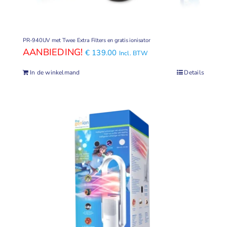
PR-940UV met Twee Extra Filters en gratis ionisator
Oorspronkelijke
Huidige
€
139.00
Incl. BTW
prijs
prijs
In de winkelmand
Details
was:
is:
€
€
159.00.
139.00.