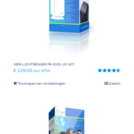
Geuren
Contact
HEPA LUCHTREINIGER PR-955S-UV WIT
€
229.00
Incl. BTW
Gewaardeerd
4.61
uit 5
Toevoegen aan winkelwagen
Details