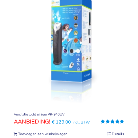
Ventilatie luchtreiniger PR-940UV
Oorspronkelijke
Huidige
€
129.00
Incl. BTW
prijs
prijs
Gewaardeerd
4.79
uit 5
Toevoegen aan winkelwagen
Details
was:
is: