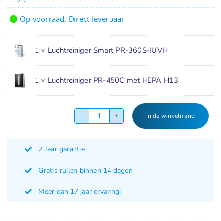
Op voorraad. Direct leverbaar
1 ×
Luchtreiniger Smart PR-360S-IUVH
1 ×
Luchtreiniger PR-450C met HEPA H13
In de winkelmand
Luchtreiniger
combinatie
aanbieding
2 Jaar garantie
aantal
Gratis ruilen binnen 14 dagen
Meer dan 17 jaar ervaring!