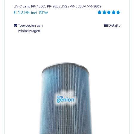
UV-C Lamp PR-450C / PR-9202UVS / PR-555UV /PR-360S
€
12.95
Incl. BTW
Gewaardeerd
4.67
uit 5
Toevoegen aan
Details
winkelwagen