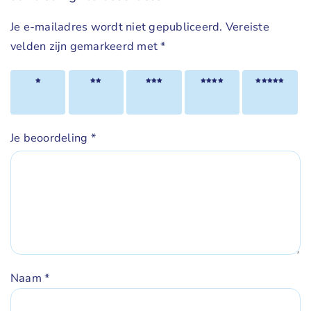
Je e-mailadres wordt niet gepubliceerd.
Vereiste
velden zijn gemarkeerd met
*
1 van
2 van
3 van
4 van
5 van
de 5
de 5
de 5
de 5
de 5
sterren
sterren
sterren
sterren
sterren
Je beoordeling
*
Naam
*