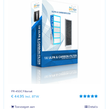
PR-450C Filterset
€
44.95
Incl. BTW
Gewaardeerd
4.78
uit 5
Toevoegen aan
Details