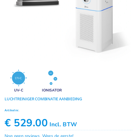
Geuren
Contact
UV-C
IONISATOR
LUCHTREINIGER COMBINATIE AANBIEDING
Artikelnr.
€
529.00
Incl. BTW
Nog geen reviews. Wees de eerste!