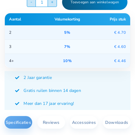
Toevoegen aan winkelwagen
Aromatische
olie
Aantal
Volumekorting
Prijs stuk
anti
tabacco
2
5%
€
4.70
aantal
3
7%
€
4.60
4+
10%
€
4.46
2 Jaar garantie
Gratis ruilen binnen 14 dagen
Meer dan 17 jaar ervaring!
Specificaties
Reviews
Accessoires
Downloads