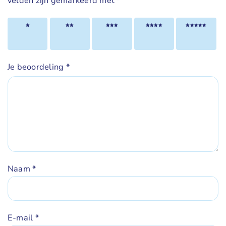
velden zijn gemarkeerd met
*
1 van
2 van
3 van
4 van
5 van
de 5
de 5
de 5
de 5
de 5
sterren
sterren
sterren
sterren
sterren
Je beoordeling
*
Naam
*
E-mail
*