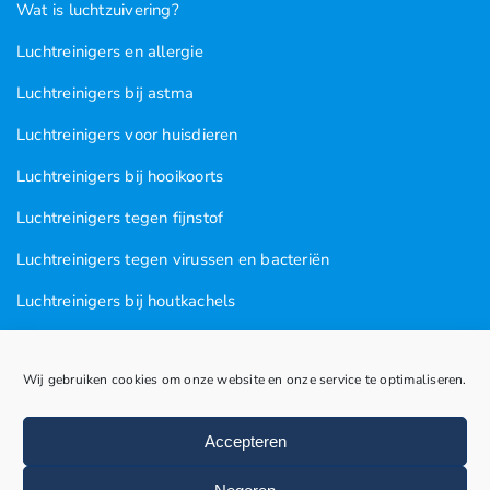
Wat is luchtzuivering?
Luchtreinigers en allergie
Luchtreinigers bij astma
Luchtreinigers voor huisdieren
Luchtreinigers bij hooikoorts
Luchtreinigers tegen fijnstof
Luchtreinigers tegen virussen en bacteriën
Luchtreinigers bij houtkachels
Luchtreinigers tegen rooklucht
Wij gebruiken cookies om onze website en onze service te optimaliseren.
Luchtreinigers in nagel en kapsalons
Luchtreinigers bij vogels
Accepteren
Huisstofmijten