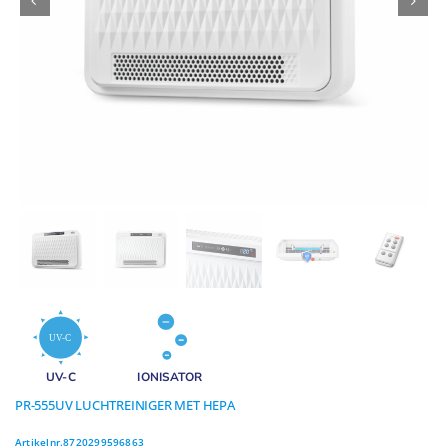
Geuren
Contact
UV-C
IONISATOR
PR-555UV LUCHTREINIGER MET HEPA
Artikelnr.
8720299596863