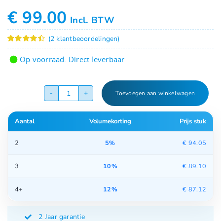
€
99.00
Incl. BTW
(
2
klantbeoordelingen)
Gewaardeerd
2
4.50
op 5
Op voorraad. Direct leverbaar
gebaseerd
op
klant
waarderingen
Toevoegen aan winkelwagen
PR-
555UV
Aantal
Volumekorting
Prijs stuk
luchtreiniger
met
2
5%
€
94.05
HEPA
aantal
3
10%
€
89.10
4+
12%
€
87.12
2 Jaar garantie