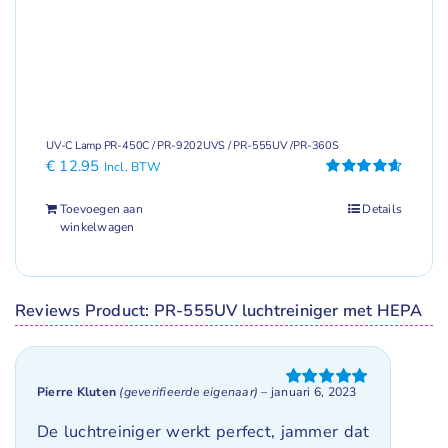
UV-C Lamp PR-450C / PR-9202UVS / PR-555UV /PR-360S
€
12.95
Incl. BTW
Gewaardeerd
4.67
uit 5
Toevoegen aan
Details
winkelwagen
Reviews Product: PR-555UV luchtreiniger met HEPA
Pierre Kluten
(geverifieerde eigenaar)
–
januari 6, 2023
Gewaardeerd
5
uit 5
De luchtreiniger werkt perfect, jammer dat