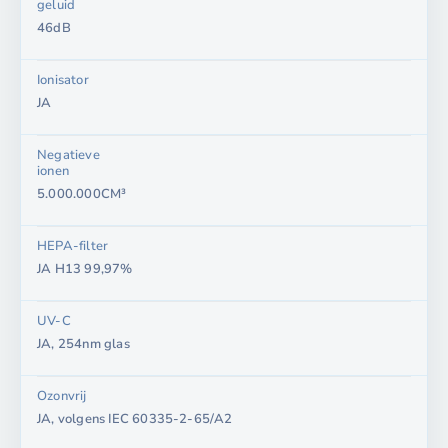
geluid
46dB
Ionisator
JA
Negatieve
ionen
5.000.000CM³
HEPA-filter
JA H13 99,97%
UV-C
JA, 254nm glas
Ozonvrij
JA, volgens IEC 60335-2-65/A2