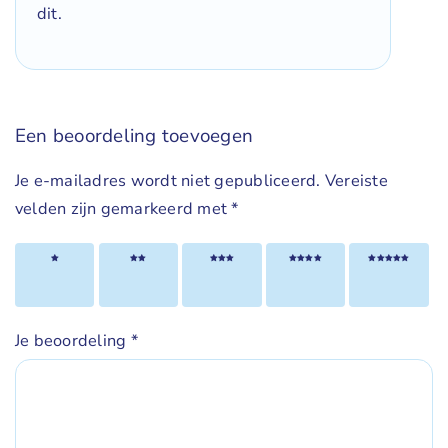
dit.
Een beoordeling toevoegen
Je e-mailadres wordt niet gepubliceerd.
Vereiste
velden zijn gemarkeerd met
*
1 van
2 van
3 van
4 van
5 van
de 5
de 5
de 5
de 5
de 5
sterren
sterren
sterren
sterren
sterren
Je beoordeling
*