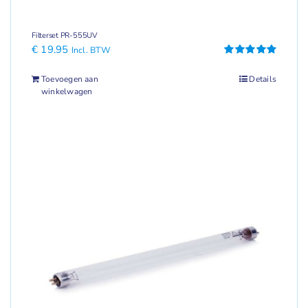
Filterset PR-555UV
€
19.95
Incl. BTW
Gewaardeerd
5.00
uit 5
Toevoegen aan
Details
winkelwagen