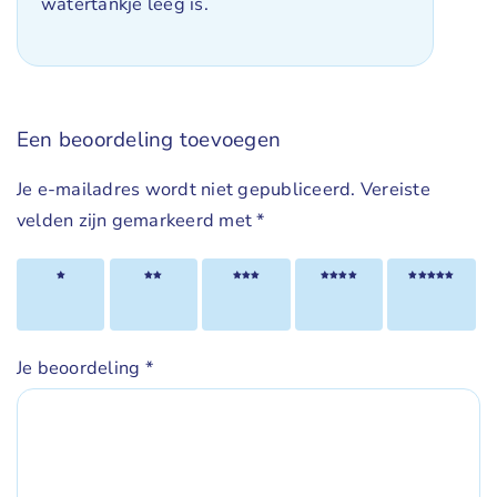
watertankje leeg is.
Een beoordeling toevoegen
Je e-mailadres wordt niet gepubliceerd.
Vereiste
velden zijn gemarkeerd met
*
1 van
2 van
3 van
4 van
5 van
de 5
de 5
de 5
de 5
de 5
sterren
sterren
sterren
sterren
sterren
Je beoordeling
*