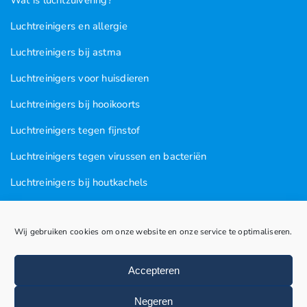
Luchtreinigers en allergie
Luchtreinigers bij astma
Luchtreinigers voor huisdieren
Luchtreinigers bij hooikoorts
Luchtreinigers tegen fijnstof
Luchtreinigers tegen virussen en bacteriën
Luchtreinigers bij houtkachels
Luchtreinigers tegen rooklucht
Wij gebruiken cookies om onze website en onze service te optimaliseren.
Luchtreinigers in nagel en kapsalons
Luchtreinigers bij vogels
Accepteren
Huisstofmijten
Negeren