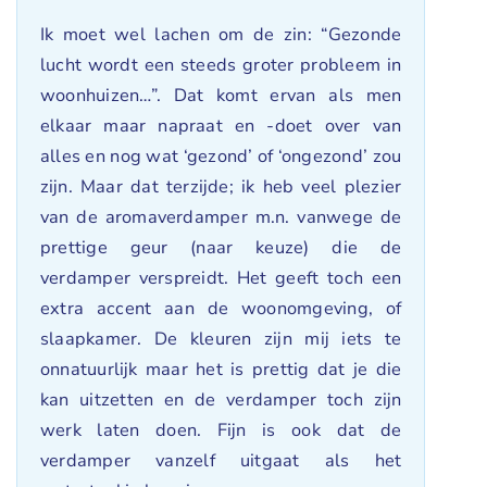
Gewaardeerd
Ik moet wel lachen om de zin: “Gezonde
5
uit 5
lucht wordt een steeds groter probleem in
woonhuizen…”. Dat komt ervan als men
elkaar maar napraat en -doet over van
alles en nog wat ‘gezond’ of ‘ongezond’ zou
zijn. Maar dat terzijde; ik heb veel plezier
van de aromaverdamper m.n. vanwege de
prettige geur (naar keuze) die de
verdamper verspreidt. Het geeft toch een
extra accent aan de woonomgeving, of
slaapkamer. De kleuren zijn mij iets te
onnatuurlijk maar het is prettig dat je die
kan uitzetten en de verdamper toch zijn
werk laten doen. Fijn is ook dat de
verdamper vanzelf uitgaat als het