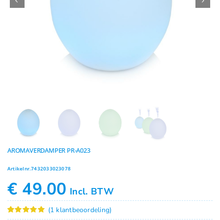
Geuren
Contact
AROMAVERDAMPER PR-A023
Artikelnr.
7432033023078
€
49.00
Incl. BTW
(
1
klantbeoordeling)