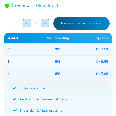
Gewaardeerd
1
5.00
op 5
Op voorraad. Direct leverbaar
gebaseerd
op
klant
waardering
Toevoegen aan winkelwagen
Aromaverdamper
PR-
Aantal
Volumekorting
Prijs stuk
A023
aantal
2
3%
€
47.53
3
5%
€
46.55
4+
8%
€
45.08
2 Jaar garantie
Gratis ruilen binnen 14 dagen
Meer dan 17 jaar ervaring!