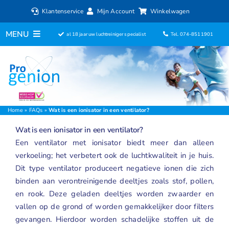
Ga
Klantenservice
Mijn Account
Winkelwagen
naar
inhoud
MENU
al 18 jaar uw luchtreiniger specialist
Tel. 074-8511901
Home
Luchtreinigers
Filters
Home
»
FAQs
»
Wat is een ionisator in een ventilator?
Wat is een ionisator in een ventilator?
Luchtbevochtigers
Een ventilator met
ionisator
biedt meer dan alleen
verkoeling; het verbetert ook de luchtkwaliteit in je huis.
Ventilatoren
Dit type ventilator produceert negatieve ionen die zich
binden aan verontreinigende deeltjes zoals stof, pollen,
ionisator
en rook. Deze geladen deeltjes worden zwaarder en
vallen op de grond of worden gemakkelijker door filters
Aromadiffusers
gevangen. Hierdoor worden schadelijke stoffen uit de