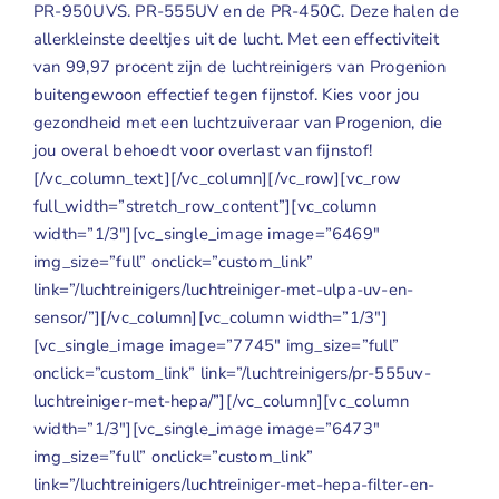
PR-950UVS
.
PR-555UV
en de
PR-450C
. Deze halen de
allerkleinste deeltjes uit de lucht. Met een effectiviteit
van 99,97 procent zijn de
luchtreinigers van Progenion
buitengewoon effectief tegen fijnstof
. Kies voor jou
gezondheid met een luchtzuiveraar van Progenion, die
jou overal behoedt voor overlast van fijnstof!
[/vc_column_text][/vc_column][/vc_row][vc_row
full_width=”stretch_row_content”][vc_column
width=”1/3″][vc_single_image image=”6469″
img_size=”full” onclick=”custom_link”
link=”/luchtreinigers/luchtreiniger-met-ulpa-uv-en-
sensor/”][/vc_column][vc_column width=”1/3″]
[vc_single_image image=”7745″ img_size=”full”
onclick=”custom_link” link=”/luchtreinigers/pr-555uv-
luchtreiniger-met-hepa/”][/vc_column][vc_column
width=”1/3″][vc_single_image image=”6473″
img_size=”full” onclick=”custom_link”
link=”/luchtreinigers/luchtreiniger-met-hepa-filter-en-