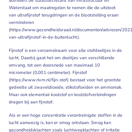
adviseert de staatssecretaris van Infrastructuur en
Geuren
Waterstaat om maatregelen te nemen die de uitstoot
van ultrafijnstof terugdringen en de blootstelling eraan
Contact
verminderen
(
https://www.gezondheidsraad.nl/documenten/adviezen/2021/
van-ultrafijnstof-in-de-buitenlucht
).
Fijnstof is een verzamelnaam voor alle stofdeeltjes in de
lucht. Daarbij gaat het om deeltjes van verschillende
omvang, tot een doorsnede van maximaal 10
micrometer (0,001 centimeter). Fijnstof
(
https://www.rivm.nl/fijn-stof
) bestaat voor het grootste
gedeelte uit zwaveldioxide, stikstofoxiden en ammoniak.
Maar ook elementair koolstof en koolstofverbindingen
dragen bij aan fijnstof.
Als er een hoge concentratie verontreinigde stoffen in de
lucht aanwezig is, kan er smog ontstaan. Smog kan
gezondheidsklachten zoals luchtwegklachten of irritatie