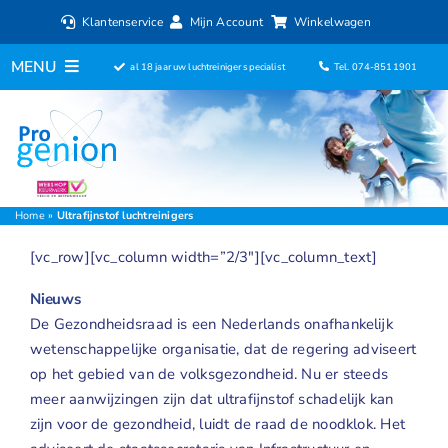
Ga
Klantenservice
Mijn Account
Winkelwagen
naar
inhoud
MENU
al 18 jaar uw luchtreiniger specialist
Tel. 074-8511901
Home
Luchtreinigers
Filters
Home
»
Ultrafijnstof luchtreinigers
[vc_row][vc_column width=”2/3″][vc_column_text]
Luchtbevochtigers
Nieuws
Ventilatoren
De Gezondheidsraad is een Nederlands onafhankelijk
wetenschappelijke organisatie, dat de regering adviseert
ionisator
op het gebied van de volksgezondheid. Nu er steeds
meer aanwijzingen zijn dat ultrafijnstof schadelijk kan
Aromadiffusers
zijn voor de gezondheid, luidt de raad de noodklok. Het