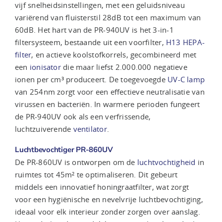
vijf snelheidsinstellingen, met een geluidsniveau
variërend van fluisterstil 28dB tot een maximum van
60dB. Het hart van de PR-940UV is het 3-in-1
filtersysteem, bestaande uit een voorfilter,
H13 HEPA-
filter
, en actieve koolstofkorrels, gecombineerd met
een
ionisator
die maar liefst 2.000.000 negatieve
ionen per cm³ produceert. De toegevoegde
UV-C lamp
van 254nm zorgt voor een effectieve neutralisatie van
virussen en bacteriën. In warmere perioden fungeert
de PR-940UV ook als een verfrissende,
luchtzuiverende
ventilator
.
Luchtbevochtiger PR-860UV
De PR-860UV is ontworpen om de
luchtvochtigheid
in
ruimtes tot 45m² te optimaliseren. Dit gebeurt
middels een innovatief honingraatfilter, wat zorgt
voor een hygiënische en nevelvrije luchtbevochtiging,
ideaal voor elk interieur zonder zorgen over aanslag.