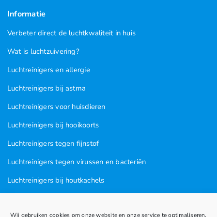
Informatie
Verbeter direct de luchtkwaliteit in huis
Wat is luchtzuivering?
Luchtreinigers en allergie
Luchtreinigers bij astma
Luchtreinigers voor huisdieren
Luchtreinigers bij hooikoorts
Luchtreinigers tegen fijnstof
Luchtreinigers tegen virussen en bacteriën
Luchtreinigers bij houtkachels
Luchtreinigers tegen rooklucht
Wij gebruiken cookies om onze website en onze service te optimaliseren.
Luchtreinigers in nagel en kapsalons