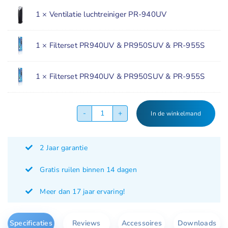
was:
is:
1 ×
Ventilatie luchtreiniger PR-940UV
€
€
397.90.
319.00.
1 ×
Filterset PR940UV & PR950SUV & PR-955S
1 ×
Filterset PR940UV & PR950SUV & PR-955S
In de winkelmand
Luchtreiniger
en
luchtbevochtiger
2 Jaar garantie
aanbieding
aantal
Gratis ruilen binnen 14 dagen
Meer dan 17 jaar ervaring!
Specificaties
Reviews
Accessoires
Downloads